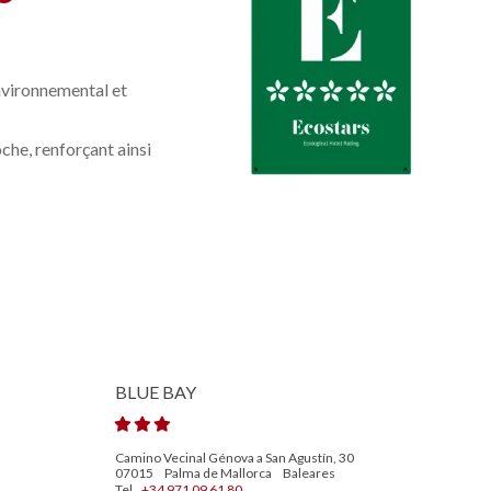
environnemental et
che, renforçant ainsi
BLUE BAY
Camino Vecinal Génova a San Agustín, 30
07015
Palma de Mallorca
Baleares
Tel.
+34 971 09 61 80