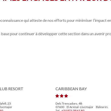
reconnaissance qui atteste de nos efforts pour minimiser l’impact 
base pour continuer à développer cette section dans un avenir pro
LUB RESORT
CARIBBEAN BAY
afell, 23
Dels Trencadors, 48
Llucmajor
07600
El Arenal- Llucmajor
Baleares
80
Tel.
+34 971 09 61 80