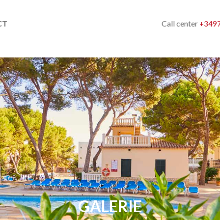
Call center
CT
+3497
GALERIE