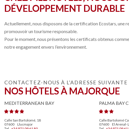
DÉVELOPPEMENT DURABLE
Actuellement, nous disposons de la certification Ecostars, une 
promouvoir un tourisme responsable.
Pour le moment, nous présentons les certificats obtenus comme 
notre engagement envers l’environnement.
CONTACTEZ-NOUS À L'ADRESSE SUIVANTE
NOS HÔTELS À MAJORQUE
MEDITERRANEAN BAY
PALMA BAY C
Calle San Bartolomé, 18
Calle Bartolomé Cal
07600
Llucmajor
07600
El Arenal- 
Tel.
+34 971 09 61 80
Tel.
+34 971 09 61 