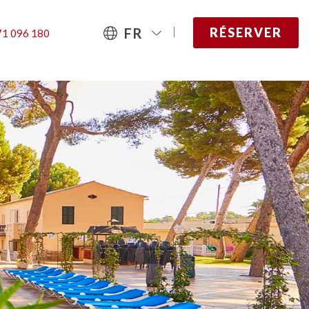
FR
RÉSERVER
1 096 180