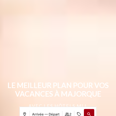
LE MEILLEUR PLAN POUR VOS
VACANCES À MAJORQUE
AVEC LES HÔTELS MLL
Arrivée — Départ
2