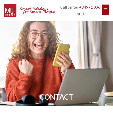
Call center
+34971 096
180
CONTACT