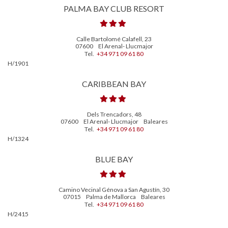
PALMA BAY CLUB RESORT
Calle Bartolomé Calafell, 23
07600
El Arenal- Llucmajor
Tel.
+34 971 09 61 80
H/1901
CARIBBEAN BAY
Dels Trencadors, 48
07600
El Arenal- Llucmajor
Baleares
Tel.
+34 971 09 61 80
H/1324
BLUE BAY
Camino Vecinal Génova a San Agustín, 30
07015
Palma de Mallorca
Baleares
Tel.
+34 971 09 61 80
H/2415