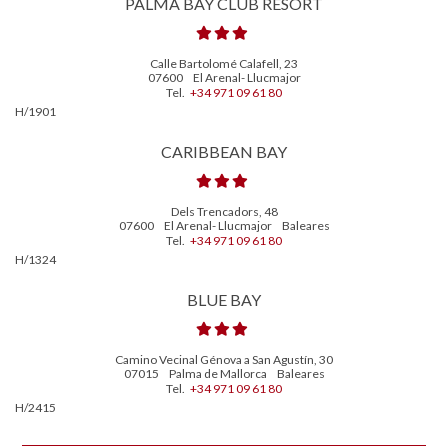
PALMA BAY CLUB RESORT
Calle Bartolomé Calafell, 23
07600
El Arenal- Llucmajor
Tel.
+34 971 09 61 80
H/1901
CARIBBEAN BAY
Dels Trencadors, 48
07600
El Arenal- Llucmajor
Baleares
Tel.
+34 971 09 61 80
H/1324
BLUE BAY
Camino Vecinal Génova a San Agustín, 30
07015
Palma de Mallorca
Baleares
Tel.
+34 971 09 61 80
H/2415