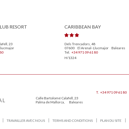
LUB RESORT
CARIBBEAN BAY
afell, 23
Dels Trencadors, 48
Llucmajor
07600
El Arenal- Llucmajor
Baleares
80
Tel.
+34 971 09 61 80
H/1324
T.
+34 971 09 61 80
Calle Bartolomé Calafell, 23
AL
Palma de Mallorca
,
Baleares
TRAVAILLER AVEC NOUS
TERMS AND CONDITIONS
PLAN DU SITE