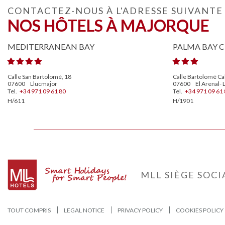
CONTACTEZ-NOUS À L'ADRESSE SUIVANTE
NOS HÔTELS À MAJORQUE
MEDITERRANEAN BAY
PALMA BAY C
Calle San Bartolomé, 18
Calle Bartolomé Cal
07600
Llucmajor
07600
El Arenal- 
Tel.
+34 971 09 61 80
Tel.
+34 971 09 61 
H/611
H/1901
MLL SIÈGE SOCI
TOUT COMPRIS
LEGAL NOTICE
PRIVACY POLICY
COOKIES POLICY