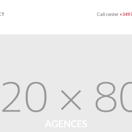
Call center
CT
+3497
AGENCES