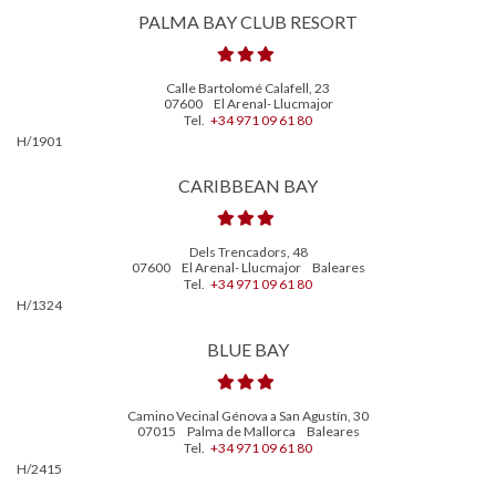
PALMA BAY CLUB RESORT
Calle Bartolomé Calafell, 23
07600
El Arenal- Llucmajor
Tel.
+34 971 09 61 80
H/1901
CARIBBEAN BAY
Dels Trencadors, 48
07600
El Arenal- Llucmajor
Baleares
Tel.
+34 971 09 61 80
H/1324
BLUE BAY
Camino Vecinal Génova a San Agustín, 30
07015
Palma de Mallorca
Baleares
Tel.
+34 971 09 61 80
H/2415