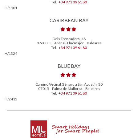
Tel.
+34 971 09 61 80
H/1901
CARIBBEAN BAY
Dels Trencadors, 48
07600
El Arenal- Llucmajor
Baleares
Tel.
+34 971 09 61 80
H/1324
BLUE BAY
Camino Vecinal Génova a San Agustín, 30
07015
Palma de Mallorca
Baleares
Tel.
+34 971 09 61 80
H/2415