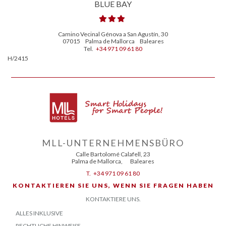
BLUE BAY
Camino Vecinal Génova a San Agustín, 30
07015
Palma de Mallorca
Baleares
Tel.
+34 971 09 61 80
H/2415
MLL-UNTERNEHMENSBÜRO
Calle Bartolomé Calafell, 23
Palma de Mallorca
,
Baleares
T.
+34 971 09 61 80
KONTAKTIEREN SIE UNS, WENN SIE FRAGEN HABEN
KONTAKTIERE UNS.
ALLES INKLUSIVE
RECHTLICHE HINWEISE