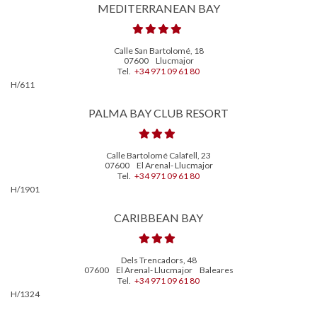
MEDITERRANEAN BAY
Calle San Bartolomé, 18
07600
Llucmajor
Tel.
+34 971 09 61 80
H/611
PALMA BAY CLUB RESORT
Calle Bartolomé Calafell, 23
07600
El Arenal- Llucmajor
Tel.
+34 971 09 61 80
H/1901
CARIBBEAN BAY
Dels Trencadors, 48
07600
El Arenal- Llucmajor
Baleares
Tel.
+34 971 09 61 80
H/1324