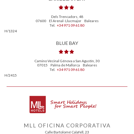
Dels Trencadors, 48
07600
El Arenal- Llucmajor
Baleares
Tel.
+34 971 09 61 80
H/1324
BLUE BAY
Camino Vecinal Génova a San Agustín, 30
07015
Palma de Mallorca
Baleares
Tel.
+34 971 09 61 80
H/2415
MLL OFICINA CORPORATIVA
Calle Bartolomé Calafell, 23