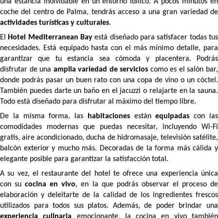
una estancia inolvidable en un entorno idílico. A pocos minutos en
coche del centro de Palma, tendrás acceso a una gran variedad de
actividades turísticas y culturales
.
El
Hotel Mediterranean Bay
está diseñado para satisfacer todas tu
necesidades. Está equipado hasta con el más mínimo detalle, para
garantizar que tu estancia sea cómoda y placentera. Podrás
disfrutar de una
amplia variedad de servicios
como es el salón bar
donde podrás pasar un buen rato con una copa de vino o un cóctel.
También puedes darte un baño en el jacuzzi o relajarte en la sauna.
Todo está diseñado para disfrutar al máximo del tiempo libre.
De la misma forma, las
habitaciones
están
equipadas
con la
comodidades modernas que puedas necesitar, incluyendo Wi-Fi
gratis, aire acondicionado, ducha de hidromasaje, televisión satélite,
balcón exterior y mucho más. Decoradas de la forma más cálida y
elegante posible para garantizar la satisfacción total.
A su vez, el restaurante del hotel te ofrece una experiencia única
con su
cocina en vivo
, en la que podrás observar el proceso d
elaboración y deleitarte de la calidad de los ingredientes frescos
utilizados para todos sus platos. Además, de poder brindar una
experiencia culinaria
emocionante, la cocina en vivo tambié