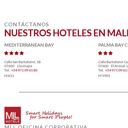
CONTÁCTANOS
NUESTROS HOTELES EN MA
MEDITERRANEAN BAY
PALMA BAY C
Calle San Bartolomé, 18
Calle Bartolomé Cal
07600
Llucmajor
07600
El Arenal- 
Tel.
+34 971 09 61 80
Tel.
+34 971 09 61 
H/611
H/1901
MLL OFICINA CORPORATIVA