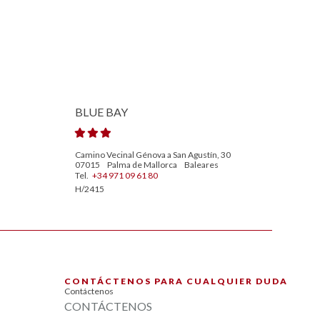
BLUE BAY
Camino Vecinal Génova a San Agustín, 30
07015
Palma de Mallorca
Baleares
Tel.
+34 971 09 61 80
H/2415
CONTÁCTENOS PARA CUALQUIER DUDA
Contáctenos
CONTÁCTENOS