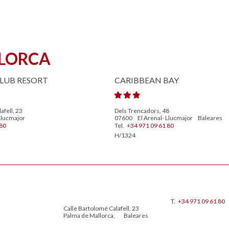
LLORCA
LUB RESORT
CARIBBEAN BAY
afell, 23
Dels Trencadors, 48
Llucmajor
07600
El Arenal- Llucmajor
Baleares
80
Tel.
+34 971 09 61 80
H/1324
T.
+34 971 09 61 80
Calle Bartolomé Calafell, 23
Palma de Mallorca
,
Baleares